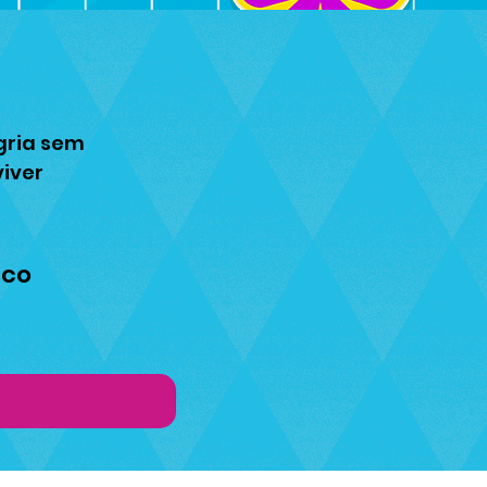
egria sem
viver
sco