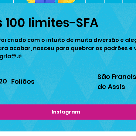
 100 limites-SFA
foi criado com o intuito de muita diversão e al
ara acabar, nasceu para quebrar os padrões e 
gria🎊🎉
São Franci
20
Foliões
de Assis
Instagram